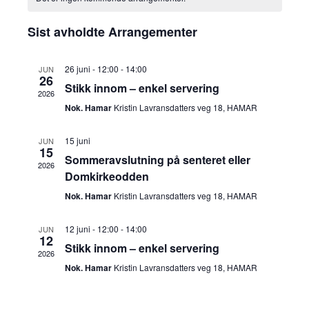
r
r
d
a
g
a
d
Sist avholdte Arrangementer
a
a
l
n
t
g
n
o
26 juni - 12:00
-
14:00
e
JUN
26
.
Stikk innom – enkel servering
e
2026
g
n
Nok. Hamar
Kristin Lavransdatters veg 18, HAMAR
m
e
d
e
15 juni
JUN
15
m
n
e
Sommeravslutning på senteret eller
2026
Domkirkeodden
t
e
r
Nok. Hamar
Kristin Lavransdatters veg 18, HAMAR
V
n
f
i
12 juni - 12:00
-
14:00
JUN
12
t
o
Stikk innom – enkel servering
e
2026
Nok. Hamar
Kristin Lavransdatters veg 18, HAMAR
e
w
r
s
r