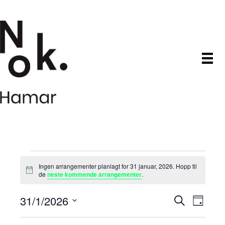
Arrangementer
Ingen arrangementer planlagt for 31 januar, 2026. Hopp til
M
de
neste kommende arrangementer
.
den
e
r
31/1/2026
A
A
k
S
D
31
n
ø
V
a
a
r
k
r
d
g
e