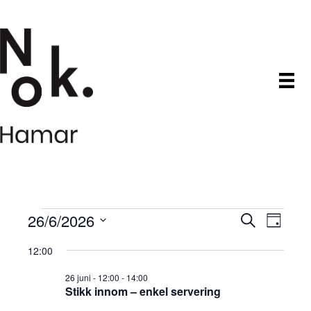
Arrangementer
26/6/2026
A
A
S
D
ø
V
a
r
k
r
den
12:00
g
e
r
l
r
26 juni - 12:00
-
14:00
g
26
a
Stikk innom – enkel servering
d
a